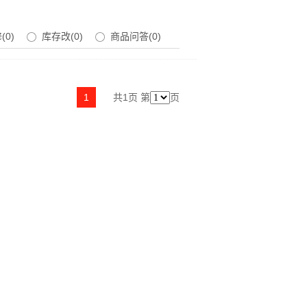
0)
库存改(0)
商品问答(0)
1
共
1
页
第
页